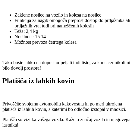
Zaklene nosilec na vozilo in kolesa na nosilec
Funkcija za nagib omogoča preprost dostop do prtljažnika ali
prtljažnih vrat tudi pri nameščenih kolesih
Teža: 2,4 kg
Nosilnost: 15 14
Možnost prevoza četrtega kolesa
Tako boste lahko na dopust odpeljati tudi tisto, za kar sicer nikoli ni
bilo dovolj prostora!
Platišča iz lahkih kovin
Privoščite svojemu avtomobilu kakovostna in po meri ukrojena
platišča iz lahkih kovin, s katerimi bo odločno izstopal v množici.
Platišča so vizitka vašega vozila. Kažejo značaj vozila in njegovega
lastnika!