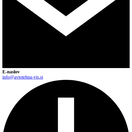
E-naslov
info@avtotehna-vis.si