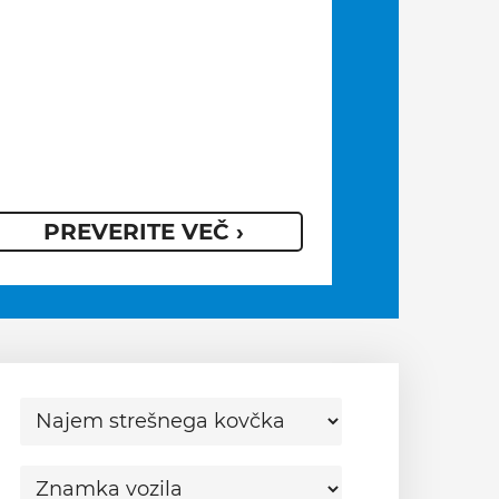
PREVERITE VEČ ›
VEČ I