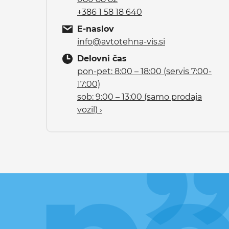
+386 1 58 18 640
E-naslov
info@avtotehna-vis.si
Delovni čas
pon-pet: 8:00 – 18:00 (servis 7:00-
17:00)
sob: 9:00 – 13:00 (samo prodaja
vozil) ›