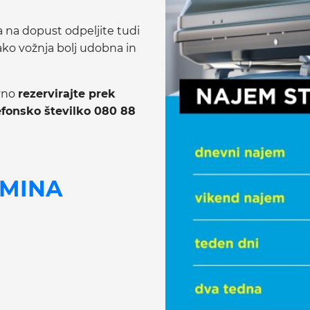
a na dopust odpeljite tudi
 tako vožnja bolj udobna in
avno
rezervirajte prek
efonsko številko 080 88
RMINA