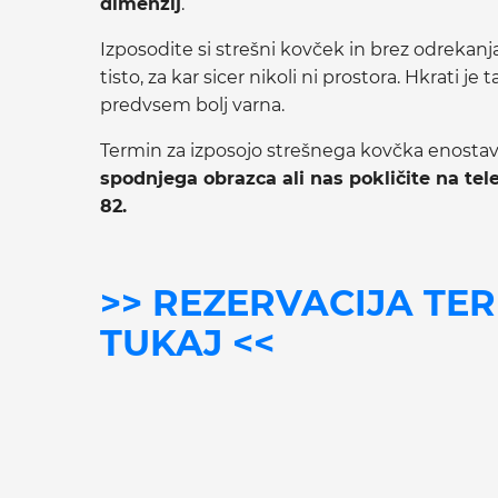
dimenzij
.
Izposodite si strešni kovček in brez odrekanj
tisto, za kar sicer nikoli ni prostora. Hkrati je
predvsem bolj varna.
Termin za izposojo strešnega kovčka enost
spodnjega obrazca ali nas pokličite na tel
82.
>> REZERVACIJA TE
TUKAJ <<