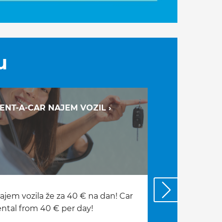
u
ENT-A-CAR NAJEM VOZIL ›
SUBVENCIJA
ELEKTRIČNIH
ajem vozila že za 40 € na dan! Car
Se zanimate 
ental from 40 € per day!
vozila? Subve
zdaj še višja!