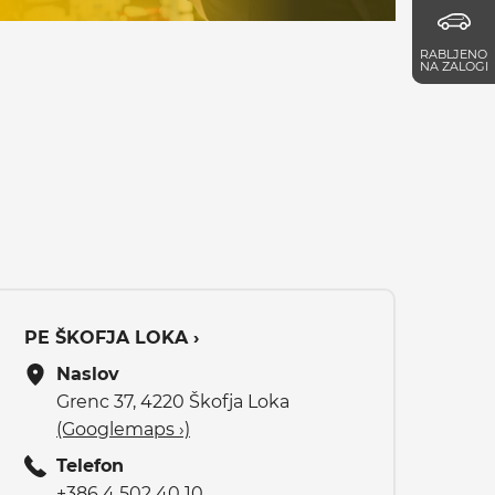
RABLJENO
NA ZALOGI
PE ŠKOFJA LOKA ›
Naslov
Grenc 37, 4220 Škofja Loka
(Googlemaps ›)
Telefon
+386 4 502 40 10