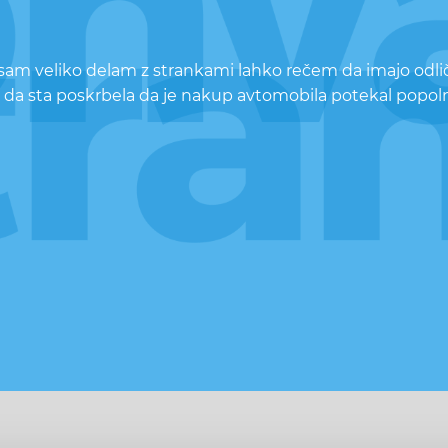
i sam veliko delam z strankami lahko rečem da imajo odli
 da sta poskrbela da je nakup avtomobila potekal popoln