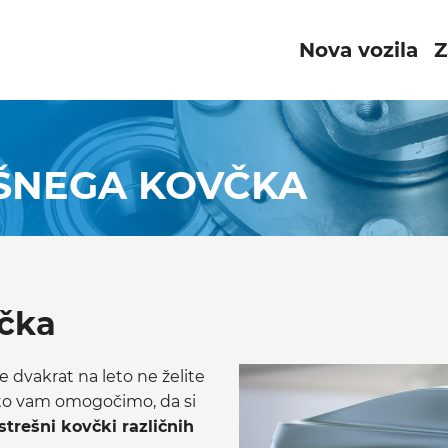
Nova vozila
Z
ŠNEGA KOVČKA
čka
 dvakrat na leto ne želite
ato vam omogočimo, da si
strešni kovčki različnih