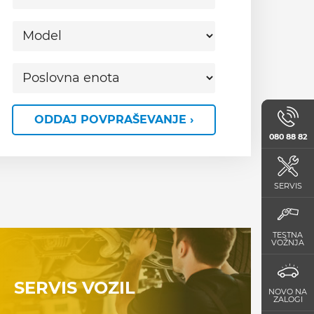
ODDAJ POVPRAŠEVANJE ›
080 88 82
SERVIS
TESTNA
VOŽNJA
SERVIS VOZIL
NOVO NA
ZALOGI