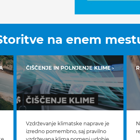
Storitve na
enem mest
A
ČIŠČENJE IN POLNJENJE KLIME ›
R
Vzdrževanje klimatske naprave je
N
izredno pomembno, saj pravilno
r
te
vzdrževana klima pomeni udobje