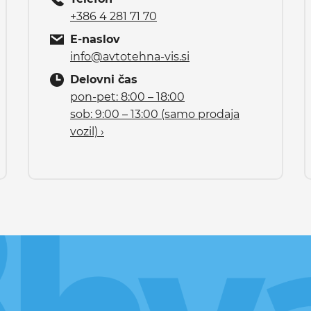
+386 4 281 71 70
E-naslov
info@avtotehna-vis.si
Delovni čas
pon-pet: 8:00 – 18:00
sob: 9:00 – 13:00 (samo prodaja
vozil) ›