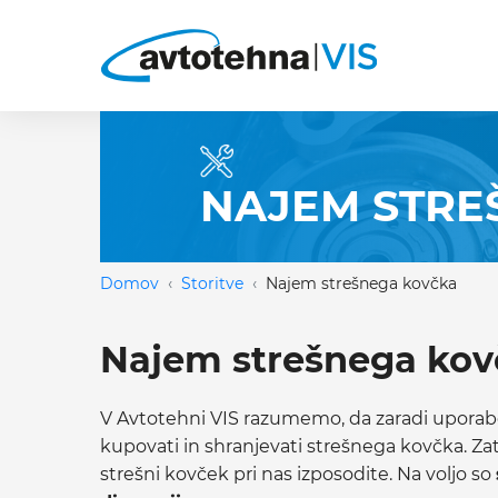
NAJEM STRE
Domov
Storitve
Najem strešnega kovčka
Najem strešnega kov
V Avtotehni VIS razumemo, da zaradi uporabe
kupovati in shranjevati strešnega kovčka. Z
strešni kovček pri nas izposodite. Na voljo so