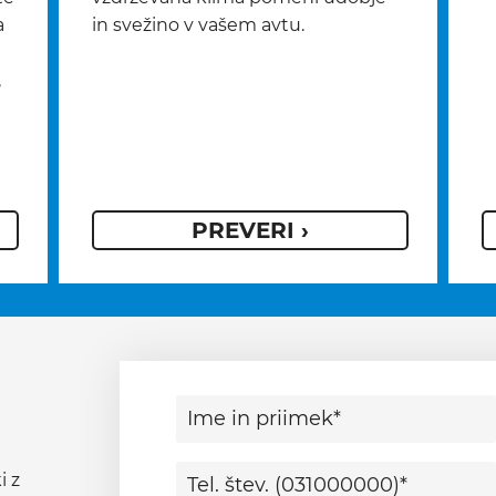
a
in svežino v vašem avtu.
,
PREVERI ›
i z