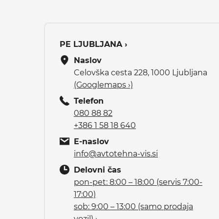
PE LJUBLJANA ›
Naslov
Celovška cesta 228, 1000 Ljubljana
(Googlemaps ›)
Telefon
080 88 82
+386 1 58 18 640
E-naslov
info@avtotehna-vis.si
Delovni čas
pon-pet: 8:00 – 18:00 (servis 7:00-
17:00)
sob: 9:00 – 13:00 (samo prodaja
vozil) ›