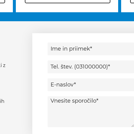
i z
ih