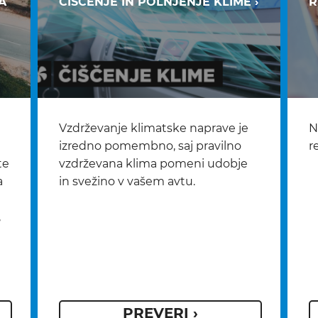
A
ČIŠČENJE IN POLNJENJE KLIME ›
R
Vzdrževanje klimatske naprave je
N
izredno pomembno, saj pravilno
r
te
vzdrževana klima pomeni udobje
a
in svežino v vašem avtu.
,
PREVERI ›