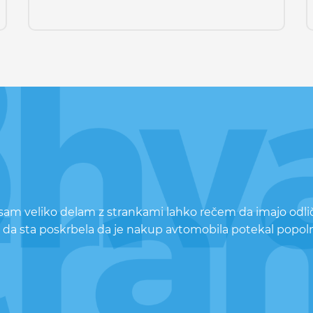
i sam veliko delam z strankami lahko rečem da imajo odli
 da sta poskrbela da je nakup avtomobila potekal popoln