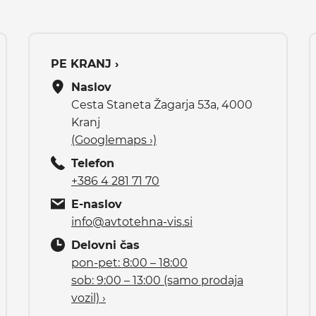
PE KRANJ ›
Naslov
Cesta Staneta Žagarja 53a, 4000
Kranj
(Googlemaps ›)
Telefon
+386 4 281 71 70
E-naslov
info@avtotehna-vis.si
Delovni čas
pon-pet: 8:00 – 18:00
sob: 9:00 – 13:00 (samo prodaja
vozil) ›