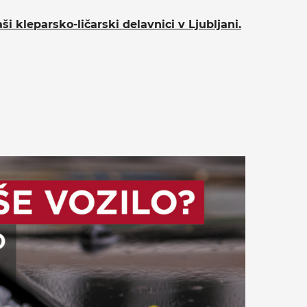
 kleparsko-ličarski delavnici v Ljubljani.