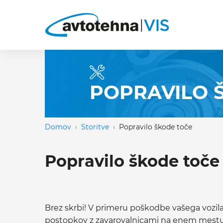
POPRAVILO 
Domov
Storitve
Popravilo škode toče
Popravilo škode toče
Brez skrbi! V primeru poškodbe vašega vozil
postopkov z zavarovalnicami na enem mestu