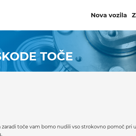
Nova vozila
Z
ŠKODE TOČE
a zaradi toče vam bomo nudili vso strokovno pomoč pri
.