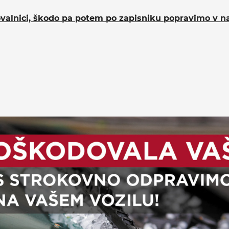
valnici, škodo pa potem po zapisniku popravimo v naši