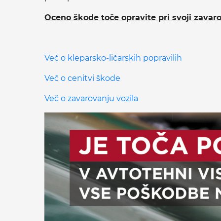
Oceno škode toče opravite pri svoji zavaro
Več o kleparsko-ličarskih popravilih
Več o cenitvi škode
Več o zavarovanju vozila