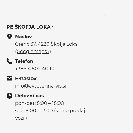
PE ŠKOFJA LOKA ›
Naslov
Grenc 37, 4220 Škofja Loka
(Googlemaps ›)
Telefon
+386 4 502 40 10
E-naslov
info@avtotehna-vis.si
Delovni čas
pon-pet: 8:00 – 18:00
sob: 9:00 – 13:00 (samo prodaja
vozil) ›