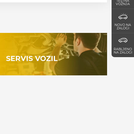
TESTNA
VOŽNJA
NOVO NA
ZALOGI
RABLJENO
NA ZALOGI
SERVIS VOZIL