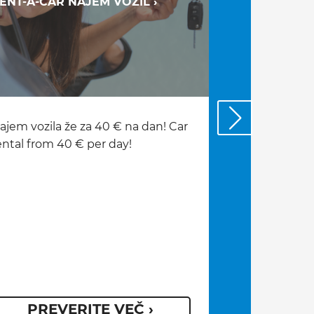
ENT-A-CAR NAJEM VOZIL ›
SUBVENCIJA
ELEKTRIČNIH
ajem vozila že za 40 € na dan! Car
Se zanimate 
ental from 40 € per day!
vozila? Subve
zdaj še višja!
PREVERITE VEČ ›
VEČ I