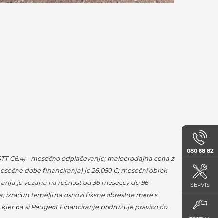
080 88 82
00 STT €6.4) - mesečno odplačevanje; maloprodajna cena z
esečne dobe financiranja) je 26.050 €; mesečni obrok
nciranja je vezana na ročnost od 36 mesecev do 96
SERVIS
 izračun temelji na osnovi fiksne obrestne mere s
kjer pa si Peugeot Financiranje pridružuje pravico do