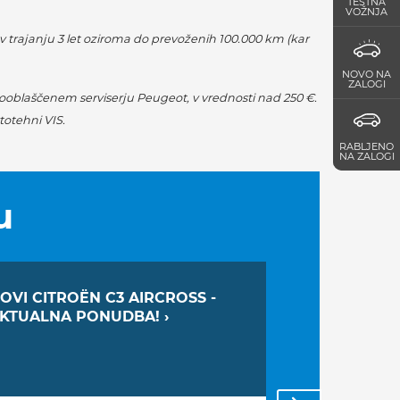
TESTNA
VOŽNJA
 trajanju 3 let oziroma do prevoženih 100.000 km (kar
NOVO NA
ZALOGI
ooblaščenem serviserju Peugeot, v vrednosti nad 250 €.
totehni VIS.
RABLJENO
NA ZALOGI
u
OVI CITROËN C3 AIRCROSS -
POLETNI PR
KTUALNA PONUDBA! ›