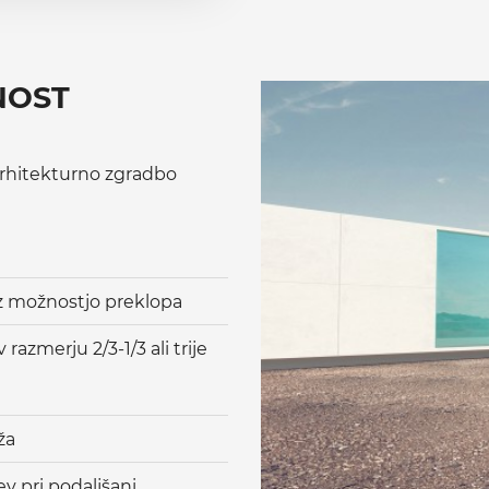
NOST
rhitekturno zgradbo
 z možnostjo preklopa
razmerju 2/3-1/3 ali trije
ža
ev pri podaljšani