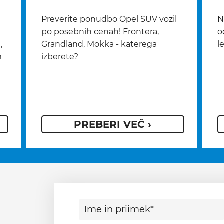
Preverite ponudbo Opel SUV vozil
N
po posebnih cenah! Frontera,
o
,
Grandland, Mokka - katerega
l
m
izberete?
PREBERI VEČ ›