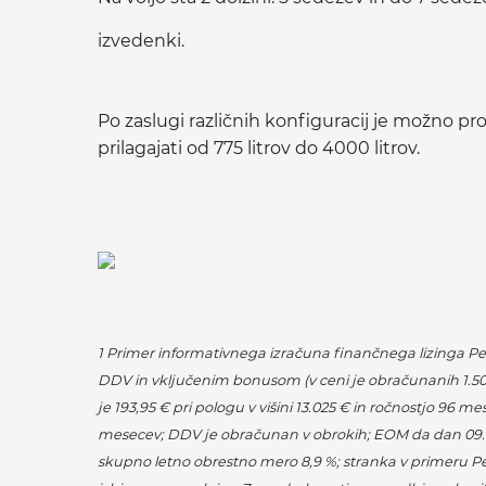
izvedenki.
Po zaslugi različnih konfiguracij je možno pro
prilagajati od 775 litrov do 4000 litrov.
1 Primer informativnega izračuna finančnega lizinga Peu
DDV in vključenim bonusom (v ceni je obračunanih 1.50
je 193,95 € pri pologu v višini 13.025 € in ročnostjo 96 
mesecev; DDV je obračunan v obrokih; EOM da dan 09.01.
skupno letno obrestno mero 8,9 %; stranka v primeru Peu