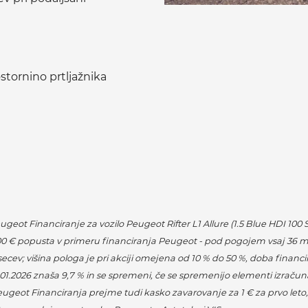
stornino prtljažnika
geot Financiranje za vozilo Peugeot Rifter L1 Allure (1.5 Blue HDI 1
0 € popusta v primeru financiranja Peugeot - pod pogojem vsaj 36 m
mesecev; višina pologa je pri akciji omejena od 10 % do 50 %, doba fina
2026 znaša 9,7 % in se spremeni, če se spremenijo elementi izračuna;
geot Financiranja prejme tudi kasko zavarovanje za 1 € za prvo leto, 