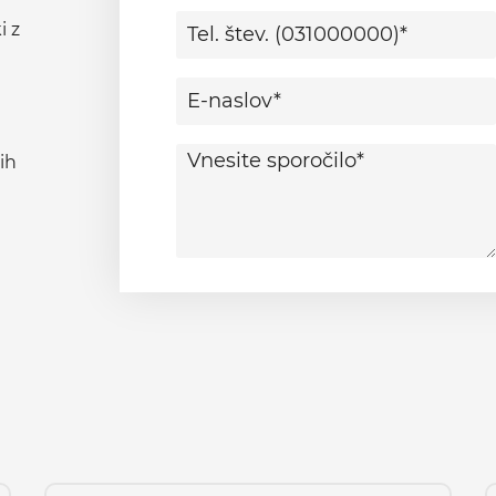
i z
ih