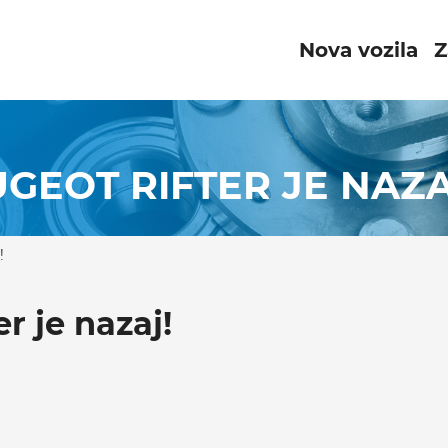
Nova vozila
Z
UGEOT RIFTER JE NAZA
!
r je nazaj!