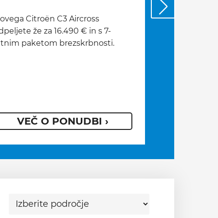
ovega Citroën C3 Aircross
Preglejte bog
dpeljete že za 16.490 € in s 7-
Mazda in doži
etnim paketom brezskrbnosti.
svojem novem
ponudbi lahk
odpeljete tud
ugodneje.
VEČ O PONUDBI ›
VEČ 