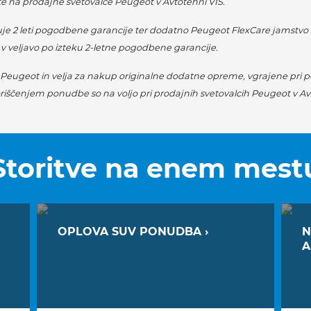
te na prodajne svetovalce Peugeot v Avtotehni VIS.
e 2 leti pogodbene garancije ter dodatno Peugeot FlexCare jamstvo v
 v veljavo po izteku 2-letne pogodbene garancije.
a Peugeot in velja za nakup originalne dodatne opreme, vgrajene pri p
oriščenjem ponudbe so na voljo pri prodajnih svetovalcih Peugeot v Av
Storitve na
enem mest
OPLOVA SUV PONUDBA ›
N
A