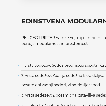
EDINSTVENA MODULAR
PEUGEOT RIFTER vam s svojo optimizirano a
ponuja modularnost in prostornost:
1. vrsta sedežev: Sedež prednjega sopotnika
2. vrsta sedežev: Zadnja sedežna klop deljiva v 
posamični zadnji sedeži, ki se zložijo v pod.
3. vrsta sedežev: 2 posamična izstavljiva sede
Na voljo sta 2 dolžini: 5 sedežev in do 7 sedež