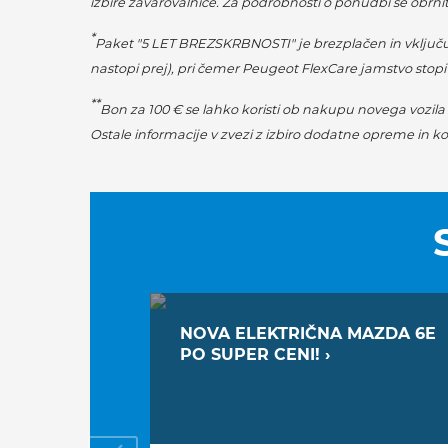
izbire zavarovalnice. Za podrobnosti o ponudbi se obrni
*
Paket "5 LET BREZSKRBNOSTI" je brezplačen in vključuj
nastopi prej), pri čemer Peugeot FlexCare jamstvo stopi
**
Bon za 100 € se lahko koristi ob nakupu novega vozil
Ostale informacije v zvezi z izbiro dodatne opreme in k
NOVA ELEKTRIČNA MAZDA 6E
PO SUPER CENI! ›