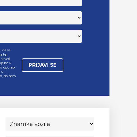
, da se
a tej
 strani
njene v
PRIJAVI SE
 o uporabi
 o
em, da sem