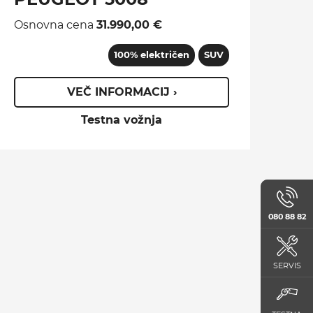
Osnovna cena
31.990,00 €
100% električen
SUV
VEČ INFORMACIJ ›
Testna vožnja
080 88 82
SERVIS