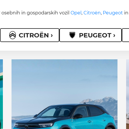
r osebnih in gospodarskih vozil
Opel
,
Citroën
,
Peugeot
i
CITROËN ›
PEUGEOT ›