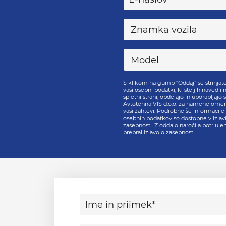
S klikom na gumb “Oddaj” se strinjate
vaši osebni podatki, ki ste jih navedli n
spletni strani, obdelajo in uporabljajo s
Avtotehna VIS d.o.o. za namene ome
vaši zahtevi. Podrobnejše informacije
osebnih podatkov so dostopne v Izjavi
zasebnosti. Z oddajo naročila potrjuj
prebral Izjavo o zasebnosti.