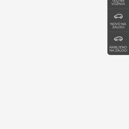
TESTNA
VOŽNJA
NOVO NA
ZALOGI
RABLJENO
NA ZALOGI