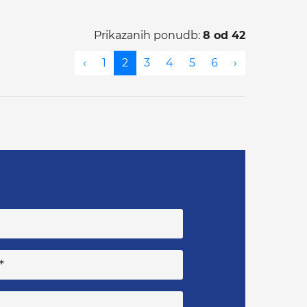
Prikazanih ponudb:
8 od 42
‹
1
2
3
4
5
6
›