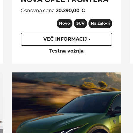
Osnovna cena
20.290,00 €
Novo
SUV
Na zalogi
VEČ INFORMACIJ ›
Testna vožnja