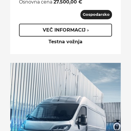
Osnovna cena
27.500,00 €
Gospodarsko
VEČ INFORMACIJ ›
Testna vožnja