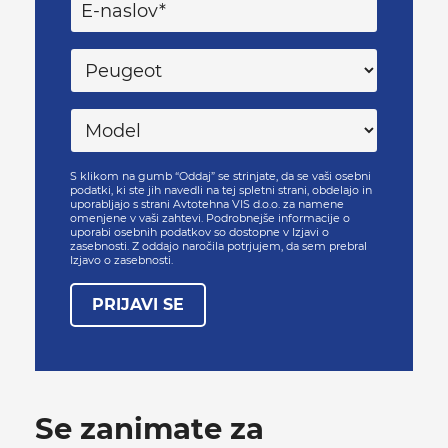
S klikom na gumb “Oddaj” se strinjate, da se vaši osebni
podatki, ki ste jih navedli na tej spletni strani, obdelajo in
uporabljajo s strani Avtotehna VIS d.o.o. za namene
omenjene v vaši zahtevi. Podrobnejše informacije o
uporabi osebnih podatkov so dostopne v Izjavi o
zasebnosti. Z oddajo naročila potrjujem, da sem prebral
Izjavo o zasebnosti.
PRIJAVI SE
Se zanimate za