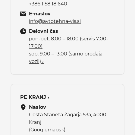
+386 1 58 18 640
E-naslov
info@avtotehna-vis.si
Delovni čas
pon-pet: 8:00 – 18:00 (servis 7:00-
17:00)
sob: 9:00 – 13:00 (samo prodaja
vozil) ›
PE KRANJ ›
Naslov
Cesta Staneta Žagarja 53a, 4000
Kranj
(Googlemaps ›)