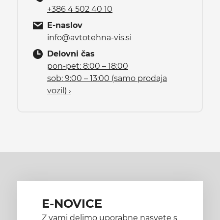
+386 4 502 40 10
E-naslov
info@avtotehna-vis.si
Delovni čas
pon-pet: 8:00 – 18:00
sob: 9:00 – 13:00 (samo prodaja
vozil) ›
E-NOVICE
Z vami delimo uporabne nasvete s