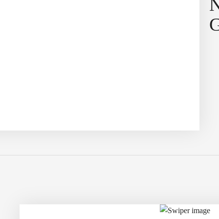
Kombinirana poraba:
0,9/100 km
Emisije CO
pri kombiniranem
2
ciklu:
21 g/km