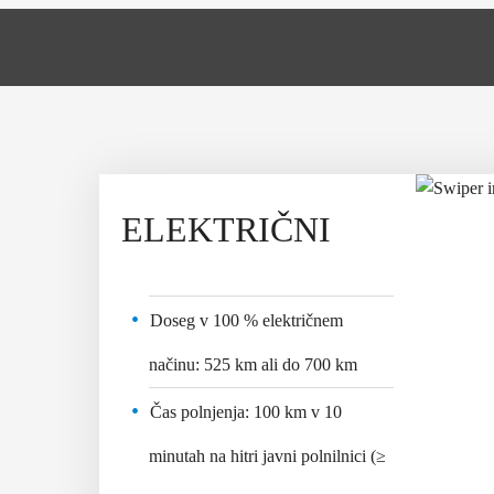
NI
ELEKTRIČNI
HIBR
Doseg v 100 % električnem
Kombini
lektričnem
načinu:
525 km ali do 700 km
Emisije
Čas polnjenja:
100 km v 10
vožnji:
1
i in 55 minut
minutah
na
hitri javni polnilnici (≥
Moč:
Hy