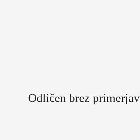
Peugeot E-3008 vas
v hipu zap
svojo električno zmogljivostjo 
primere
, povezljivimi storitvam
električno vožnjo in ekološko
odgovorno zasnovo.
Odličen brez primerjav