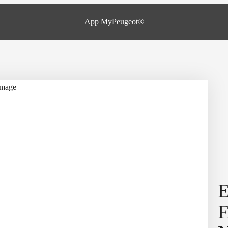
App MyPeugeot®
ID
PRIKLJUČNI
HIBRID
rana poraba:
5,5 l/100 km
Doseg pri 100 % električnem
 CO
pri kombinirani
2
pogonu:
do 85km
24 g/km
Čas polnjenja:
2 uri in 55 minut
brid 136 e-DCS6