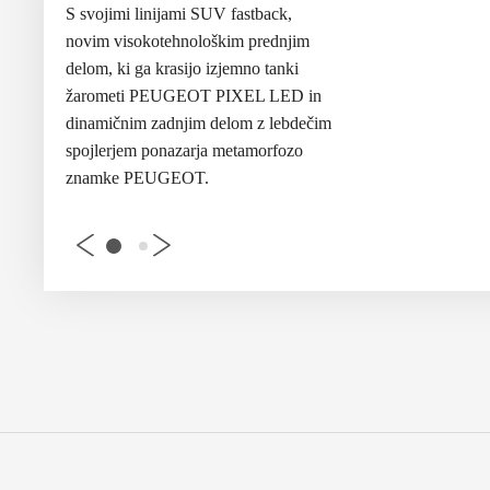
k
,
S svojimi
linijami SUV fastback
,
S svojimi
linijami S
njim
novim visokotehnološkim prednjim
novim visokotehnol
nki
delom, ki ga krasijo
izjemno tanki
delom, ki ga krasijo
i
ED in
žarometi
PEUGEOT PIXEL LED in
žarometi
PEUGEOT 
ebdečim
dinamičnim zadnjim delom
z lebdečim
dinamičnim zadnji
ozo
spojlerjem
ponazarja metamorfozo
spojlerjem
ponazarja
znamke PEUGEOT.
znamke PEUGEOT.