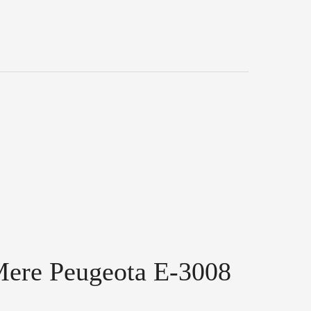
ZUNANJE MERE
lžina: 4542 mm
rina: 1895 mm
šina: 1641 mm
ere Peugeota E-3008