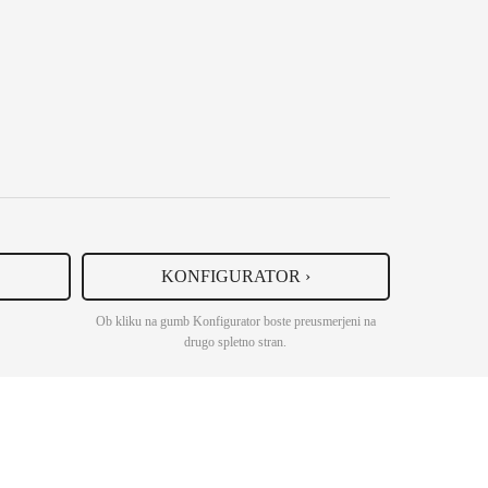
KONFIGURATOR ›
Ob kliku na gumb Konfigurator boste preusmerjeni na
drugo spletno stran.