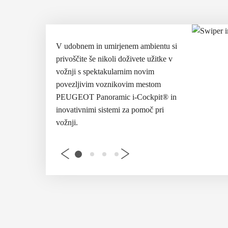
em ambientu
si
V
udobnem
in
umirjenem ambientu
si
V
udobnem
ivete užitke v
privoščite
še nikoli doživete užitke v
privoščite
še 
m novim
vožnji
s spektakularnim novim
vožnji
s spe
im mestom
povezljivim voznikovim mestom
povezljivim
-Cockpit® in
PEUGEOT Panoramic i-Cockpit® in
PEUGEOT Pa
a pomoč pri
inovativnimi sistemi za pomoč pri
inovativnimi
vožnji
.
vožnji
.