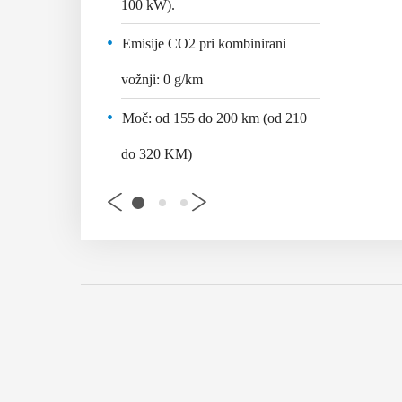
100 kW).
a:
0,9/100 km
Emisije CO2 pri kombinirani
ombiniranem
vožnji:
0 g/km
Moč:
od 155 do 200 km (od 210
do 320 KM)