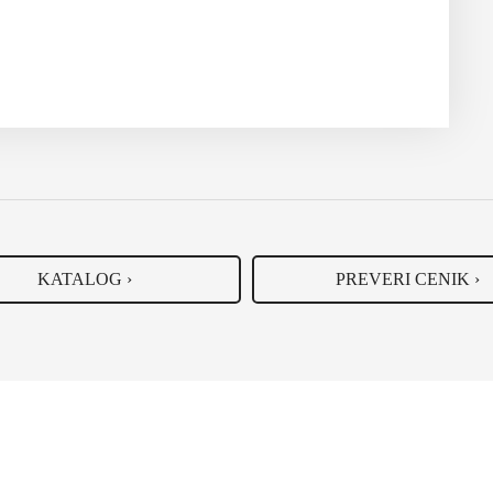
edelu kolen: 133 mm
KATALOG ›
PREVERI CENIK ›