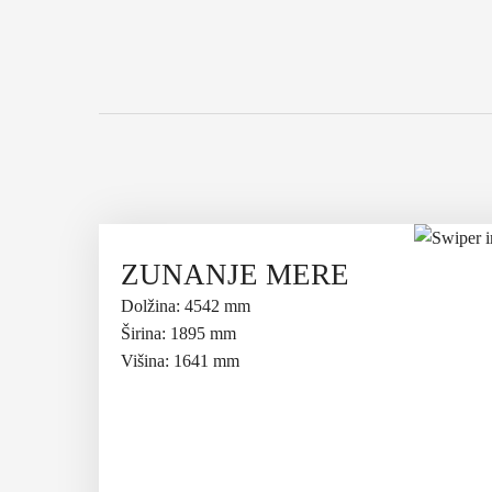
ZUNANJE MERE
NOTR
 do
520 litrov
.
Dolžina: 4542 mm
Prednja sedež
Širina: 1895 mm
Širina v pr
Višina: 1641 mm
Višina prsn
Zadnji sedeži
Širina v pr