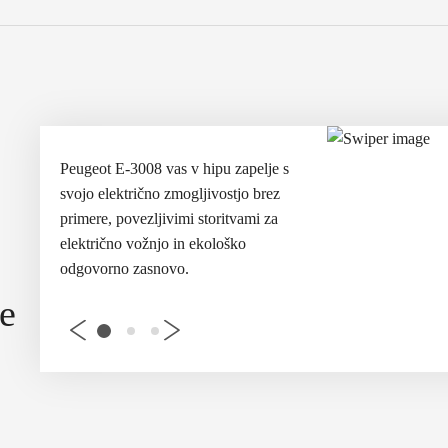
elje s
Peugeot E-3008 vas
v hipu zapelje s
Peugeot E-3008 vas
brez
svojo električno zmogljivostjo brez
svojo električno zmo
i za
primere
, povezljivimi storitvami za
primere
, povezljivim
električno vožnjo in ekološko
električno vožnjo in
odgovorno zasnovo.
odgovorno zasnovo.
e