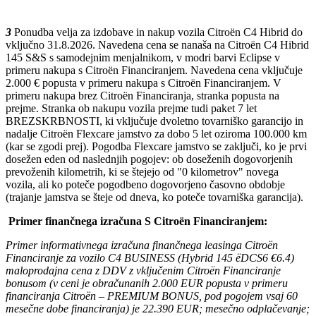
3
Ponudba velja za izdobave in nakup vozila Citroën C4 Hibrid do
vključno 31.8.2026. Navedena cena se nanaša na Citroën C4 Hibrid
145 S&S s samodejnim menjalnikom, v modri barvi Eclipse v
primeru nakupa s Citroën Financiranjem. Navedena cena vključuje
2.000 € popusta v primeru nakupa s Citroën Financiranjem. V
primeru nakupa brez Citroën Financiranja, stranka popusta na
prejme. Stranka ob nakupu vozila prejme tudi paket 7 let
BREZSKRBNOSTI, ki vključuje dvoletno tovarniško garancijo in
nadalje Citroën Flexcare jamstvo za dobo 5 let oziroma 100.000 km
(kar se zgodi prej). Pogodba Flexcare jamstvo se zaključi, ko je prvi
dosežen eden od naslednjih pogojev: ob doseženih dogovorjenih
prevoženih kilometrih, ki se štejejo od "0 kilometrov" novega
vozila, ali ko poteče pogodbeno dogovorjeno časovno obdobje
(trajanje jamstva se šteje od dneva, ko poteče tovarniška garancija).
Primer finančnega izračuna S Citroën Financiranjem:
Primer informativnega izračuna finančnega leasinga Citroën
Financiranje za vozilo C4 BUSINESS (Hybrid 145 ëDCS6 €6.4)
maloprodajna cena z DDV z vključenim Citroën Financiranje
bonusom (v ceni je obračunanih 2.000 EUR popusta v primeru
financiranja Citroën – PREMIUM BONUS, pod pogojem vsaj 60
mesečne dobe financiranja) je 22.390 EUR; mesečno odplačevanje;