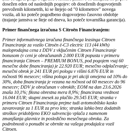
dosežen eden od naslednjih pogojev: ob doseženih dogovorjenih
prevoženih kilometrih, ki se štejejo od "0 kilometrov" novega
vozila, ali ko poteče pogodbeno dogovorjeno časovno obdobje
(trajanje jamstva se šteje od dneva, ko poteče tovarniška garancija).
Primer finančnega izračuna S Citroën Financiranjem:
Primer informativnega izračuna finančnega leasinga Citroen
Financiranje za vozilo Citroën ë-C3 electric 113 (44 kWh)
maloprodajna cena z DDV z vključenim Citroen Financiranje
bonusom (v ceni je obračunanih 2.000 EUR popusta v primeru
financiranja Citroen – PREMIUM BONUS, pod pogojem vsaj 60
mesečne dobe financiranja) je 22.920 EUR; mesečno odplačevanje;
mesečni obrok je 241 EUR pri pologu v višini 6.876 EUR in
ročnosti 96 mesecev; višina pologa je pri akciji omejena od 10% do
30%, doba financiranja je vezana na ročnost od 60 mesecev do 96
mesecev; DDV je obračunan v obrokih; EOM na dan 23.6.2026
znaša 10,1%; fiksna obrestna mera 8,9%; financirana vrednost
16.044 EUR; skupni znesek za plačilo 29.545 EUR; stranka v
primeru Citroen Financiranja prejme tudi avtomobilsko kasko
zavarovanje za 1 EUR za prvo leto; stranka lahko brez dodatnih
stroškov pridobljeno EKO subvencijo vplača z namenom
zmanjšanja glavnice in posledično mesečnega obroka. Za
podrobnosti o ponudbi se obrnite na vašega prodajalca vozil
Citroen.