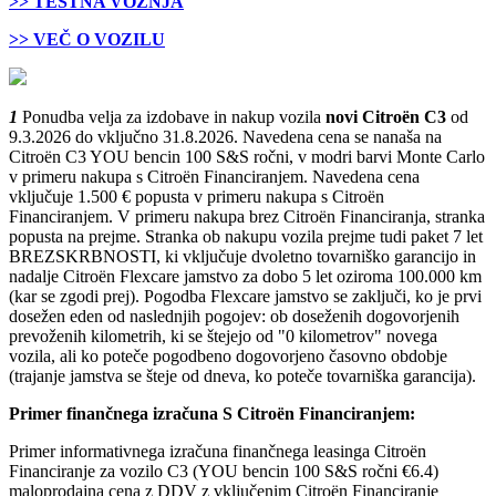
>> TESTNA VOŽNJA
>> VEČ O VOZILU
1
Ponudba velja za izdobave in nakup vozila
novi Citroën C3
od
9.3.2026 do vključno 31.8.2026. Navedena cena se nanaša na
Citroën C3 YOU bencin 100 S&S ročni​, v modri barvi Monte Carlo
v primeru nakupa s Citroën Financiranjem. Navedena cena
vključuje 1.500 € popusta v primeru nakupa s Citroën
Financiranjem. V primeru nakupa brez Citroën Financiranja, stranka
popusta na prejme. Stranka ob nakupu vozila prejme tudi paket 7 let
BREZSKRBNOSTI, ki vključuje dvoletno tovarniško garancijo in
nadalje Citroën Flexcare jamstvo za dobo 5 let oziroma 100.000 km
(kar se zgodi prej). Pogodba Flexcare jamstvo se zaključi, ko je prvi
dosežen eden od naslednjih pogojev: ob doseženih dogovorjenih
prevoženih kilometrih, ki se štejejo od "0 kilometrov" novega
vozila, ali ko poteče pogodbeno dogovorjeno časovno obdobje
(trajanje jamstva se šteje od dneva, ko poteče tovarniška garancija).
Primer finančnega izračuna S Citroën Financiranjem:
Primer informativnega izračuna finančnega leasinga Citroën
Financiranje za vozilo C3 (YOU bencin 100 S&S ročni €6.4)
maloprodajna cena z DDV z vključenim Citroën Financiranje