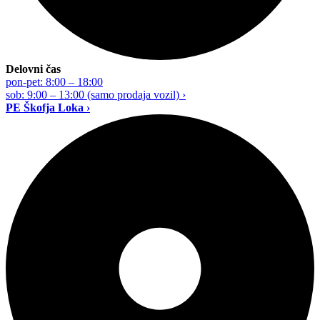
Delovni čas
pon-pet: 8:00 – 18:00
sob: 9:00 – 13:00 (samo prodaja vozil) ›
PE Škofja Loka ›