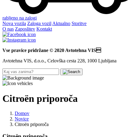
rabljeno na zalogi
Nova vozila
Zaloga vozil
Aktualno
Storitve
O nas
Zaposlitev
Kontakt
Vse pravice pridržane © 2020 Avtotehna VIS
Avtotehna VIS, d.o.o., Celovška cesta 228, 1000 Ljubljana
Citroën priporoča
Domov
Novice
Citroën priporoča
Citroën priporoča