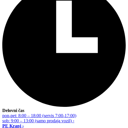
Delovni čas
pon-pet: 8:00 – 18:00 (servis 7:00-17:00)
sob: 9:00 – 13:00 (samo prodaja vozil) ›
PE Kranj ›