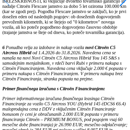
BREZSKRBNOSTI, ki vključuje dvoletno tovarniško garancijo in
nadalje Citroën Flexcare jamstvo za dobo 5 let oziroma 100.000 km
(kar se zgodi prej). Pogodba Flexcare jamstvo se zaključi, ko je prvi
dosežen eden od naslednjih pogojev: ob doseženih dogovorjenih
prevoženih kilometrih, ki se štejejo od "0 kilometrov" novega
vozila, ali ko poteče pogodbeno dogovorjeno časovno obdobje
(trajanje jamstva se šteje od dneva, ko poteče tovarniška garancija).
6
Ponudba velja za izdobave in nakup vozila
novi Citroën C5
Aircross Hibrid
od 1.4.2026 do 31.8.2026. Navedena cena se
nanaša na novi Novi Citroën C5 Aircross Hibrid You 145 S&S s
samodejnim menjalnikom, v rdeči barvi Rubi v primeru nakupa s
Citroën Financiranjem. Navedena cena vključuje 2.000 € popusta v
primeru nakupa s Citroën Financiranjem. V primeru nakupa brez
Citroën Financiranja, stranka popusta na prejme.
Primer finančnega izračuna s Citroën Financiranjem:
Primer informativnega izračuna finančnega leasinga Citroën
Financiranje za vozilo C5 Aircross YOU (Hybrid 145 ëDCS6 €6.4)
maloprodajna cena z DDV z vključenim Citroën Financiranje
bonusom (v ceni je obračunanih 2.000 EUR popusta v primeru
financiranja Citroën – PREMIUM BONUS, pod pogojem vsaj 60
mesečne dobe financiranja) je 26.990 EUR; mesečno odplačevanje;
mesečni obrok je 284 EUR pri pologu v višini 8.097 EUR in