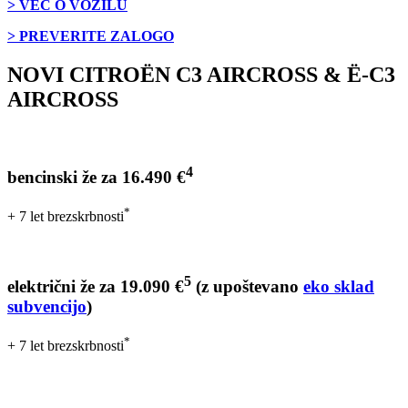
> VEČ O VOZILU
> PREVERITE ZALOGO
NOVI CITROËN C3 AIRCROSS & Ë-C3
AIRCROSS
4
bencinski že za 16.490 €
*
+ 7 let brezskrbnosti
5
električni že za 19.090 €
(z upoštevano
eko sklad
subvencijo
)
*
+ 7 let brezskrbnosti