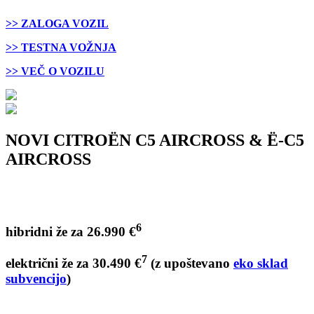
>> ZALOGA VOZIL
>> TESTNA VOŽNJA
>> VEČ O VOZILU
NOVI CITROËN C5 AIRCROSS & Ë-C5
AIRCROSS
6
hibridni že za 26.990 €
7
električni že za 30.490 €
(z upoštevano
eko sklad
subvencijo
)