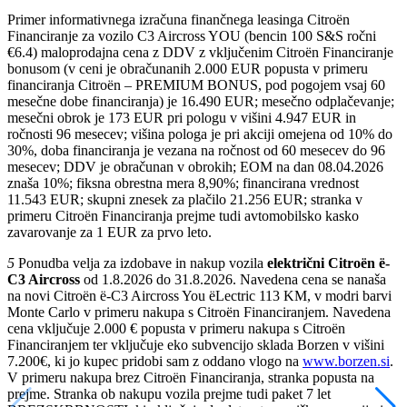
Primer informativnega izračuna finančnega leasinga Citroën
Financiranje za vozilo C3 Aircross YOU (bencin 100 S&S ročni
€6.4) maloprodajna cena z DDV z vključenim Citroën Financiranje
bonusom (v ceni je obračunanih 2.000 EUR popusta v primeru
financiranja Citroën – PREMIUM BONUS, pod pogojem vsaj 60
mesečne dobe financiranja) je 16.490 EUR; mesečno odplačevanje;
mesečni obrok je 173 EUR pri pologu v višini 4.947 EUR in
ročnosti 96 mesecev; višina pologa je pri akciji omejena od 10% do
30%, doba financiranja je vezana na ročnost od 60 mesecev do 96
mesecev; DDV je obračunan v obrokih; EOM na dan 08.04.2026
znaša 10%; fiksna obrestna mera 8,90%; financirana vrednost
11.543 EUR; skupni znesek za plačilo 21.256 EUR; stranka v
primeru Citroën Financiranja prejme tudi avtomobilsko kasko
zavarovanje za 1 EUR za prvo leto.
5
Ponudba velja za izdobave in nakup vozila
električni Citroën ë-
C3 Aircross
od 1.8.2026 do 31.8.2026. Navedena cena se nanaša
na novi Citroën ë-C3 Aircross You ëLectric 113 KM, v modri barvi
Monte Carlo v primeru nakupa s Citroën Financiranjem. Navedena
cena vključuje 2.000 € popusta v primeru nakupa s Citroën
Financiranjem ter vključuje eko subvencijo sklada Borzen v višini
7.200€, ki jo kupec pridobi sam z oddano vlogo na
www.borzen.si
.
V primeru nakupa brez Citroën Financiranja, stranka popusta na
prejme. Stranka ob nakupu vozila prejme tudi paket 7 let