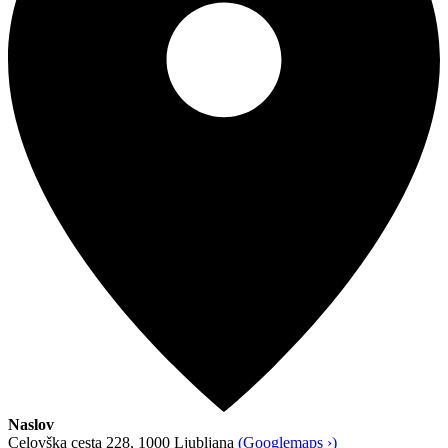
Naslov
Celovška cesta 228, 1000 Ljubljana
(Googlemaps ›)