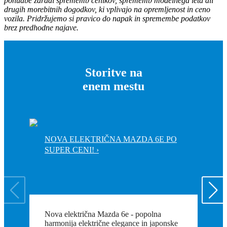
ponudbe zaradi sprememb cenikov, sprememb modelnega leta ali
drugih morebitnih dogodkov, ki vplivajo na opremljenost in ceno
vozila. Pridržujemo si pravico do napak in spremembe podatkov
brez predhodne najave.
Storitve na
enem mestu
NOVA ELEKTRIČNA MAZDA 6E PO
O
SUPER CENI! ›
Nova električna Mazda 6e - popolna
Pr
harmonija električne elegance in japonske
po