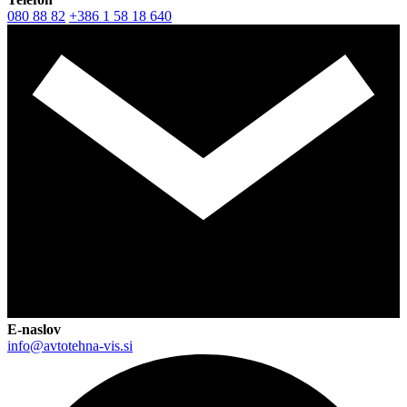
080 88 82
+386 1 58 18 640
E-naslov
info@avtotehna-vis.si