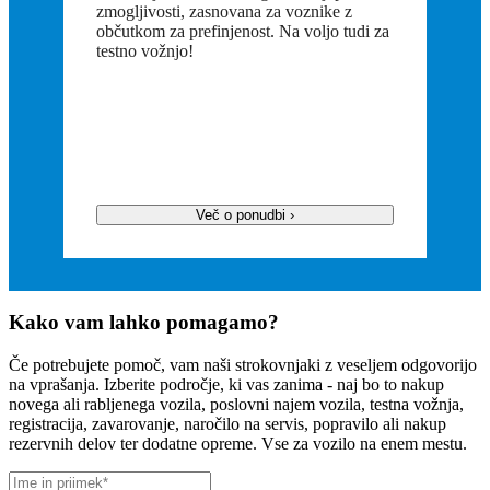
zmogljivosti, zasnovana za voznike z
Mo
občutkom za prefinjenost. Na voljo tudi za
testno vožnjo!
Več o ponudbi ›
Kako vam lahko pomagamo?
Če potrebujete pomoč, vam naši strokovnjaki z veseljem odgovorijo
na vprašanja. Izberite področje, ki vas zanima - naj bo to nakup
novega ali rabljenega vozila, poslovni najem vozila, testna vožnja,
registracija, zavarovanje, naročilo na servis, popravilo ali nakup
rezervnih delov ter dodatne opreme. Vse za vozilo na enem mestu.