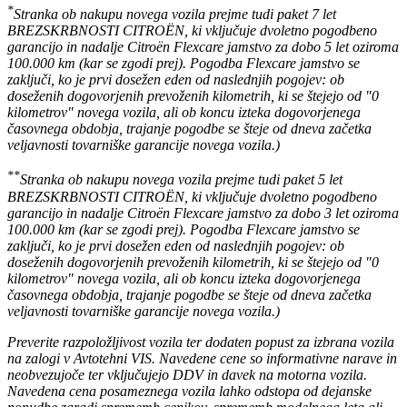
*
Stranka ob nakupu novega vozila prejme tudi paket 7 let
BREZSKRBNOSTI CITROËN, ki vključuje dvoletno pogodbeno
garancijo in nadalje Citroën Flexcare jamstvo za dobo 5 let oziroma
100.000 km (kar se zgodi prej). Pogodba Flexcare jamstvo se
zaključi, ko je prvi dosežen eden od naslednjih pogojev: ob
doseženih dogovorjenih prevoženih kilometrih, ki se štejejo od "0
kilometrov" novega vozila, ali ob koncu izteka dogovorjenega
časovnega obdobja, trajanje pogodbe se šteje od dneva začetka
veljavnosti tovarniške garancije novega vozila.)
**
Stranka ob nakupu novega vozila prejme tudi paket 5 let
BREZSKRBNOSTI CITROËN, ki vključuje dvoletno pogodbeno
garancijo in nadalje Citroën Flexcare jamstvo za dobo 3 let oziroma
100.000 km (kar se zgodi prej). Pogodba Flexcare jamstvo se
zaključi, ko je prvi dosežen eden od naslednjih pogojev: ob
doseženih dogovorjenih prevoženih kilometrih, ki se štejejo od "0
kilometrov" novega vozila, ali ob koncu izteka dogovorjenega
časovnega obdobja, trajanje pogodbe se šteje od dneva začetka
veljavnosti tovarniške garancije novega vozila.)
Preverite razpoložljivost vozila ter dodaten popust za izbrana vozila
na zalogi v Avtotehni VIS. Navedene cene so informativne narave in
neobvezujoče ter vključujejo DDV in davek na motorna vozila.
Navedena cena posameznega vozila lahko odstopa od dejanske