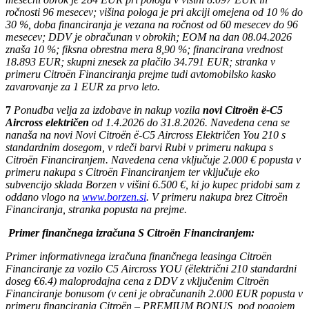
ročnosti 96 mesecev; višina pologa je pri akciji omejena od 10 % do
30 %, doba financiranja je vezana na ročnost od 60 mesecev do 96
mesecev; DDV je obračunan v obrokih; EOM na dan 08.04.2026
znaša 10 %; fiksna obrestna mera 8,90 %; financirana vrednost
18.893 EUR; skupni znesek za plačilo 34.791 EUR; stranka v
primeru Citroën Financiranja prejme tudi avtomobilsko kasko
zavarovanje za 1 EUR za prvo leto.
7
Ponudba velja za izdobave in nakup vozila
novi Citroën ë-C5
Aircross električen
od 1.4.2026 do 31.8.2026. Navedena cena se
nanaša na novi Novi Citroën ë-C5 Aircross Električen You 210 s
standardnim dosegom, v rdeči barvi Rubi v primeru nakupa s
Citroën Financiranjem. Navedena cena vključuje 2.000 € popusta v
primeru nakupa s Citroën Financiranjem ter vključuje eko
subvencijo sklada Borzen v višini 6.500 €, ki jo kupec pridobi sam z
oddano vlogo na
www.borzen.si
. V primeru nakupa brez Citroën
Financiranja, stranka popusta na prejme.
Primer finančnega izračuna S Citroën Financiranjem:
Primer informativnega izračuna finančnega leasinga Citroën
Financiranje za vozilo C5 Aircross YOU (ëlektrični 210 standardni
doseg €6.4) maloprodajna cena z DDV z vključenim Citroën
Financiranje bonusom (v ceni je obračunanih 2.000 EUR popusta v
primeru financiranja Citroën – PREMIUM BONUS, pod pogojem