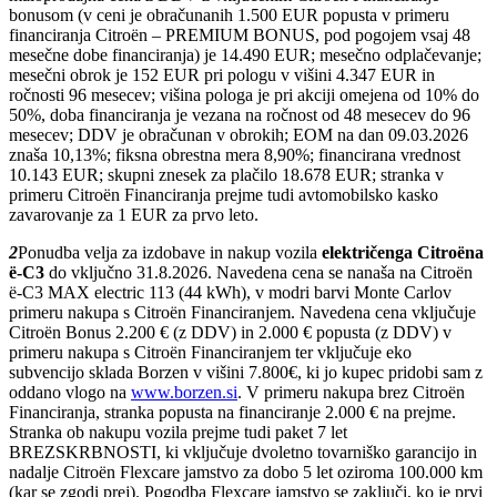
bonusom (v ceni je obračunanih 1.500 EUR popusta v primeru
financiranja Citroën – PREMIUM BONUS, pod pogojem vsaj 48
mesečne dobe financiranja) je 14.490 EUR; mesečno odplačevanje;
mesečni obrok je 152 EUR pri pologu v višini 4.347 EUR in
ročnosti 96 mesecev; višina pologa je pri akciji omejena od 10% do
50%, doba financiranja je vezana na ročnost od 48 mesecev do 96
mesecev; DDV je obračunan v obrokih; EOM na dan 09.03.2026
znaša 10,13%; fiksna obrestna mera 8,90%; financirana vrednost
10.143 EUR; skupni znesek za plačilo 18.678 EUR; stranka v
primeru Citroën Financiranja prejme tudi avtomobilsko kasko
zavarovanje za 1 EUR za prvo leto.
2
Ponudba velja za izdobave in nakup vozila
električenga Citroëna
ë-C3
do vključno 31.8.2026. Navedena cena se nanaša na Citroën
ë-C3 MAX electric 113 (44 kWh), v modri barvi Monte Carlov
primeru nakupa s Citroën Financiranjem. Navedena cena vključuje
Citroën Bonus 2.200 € (z DDV) in 2.000 € popusta (z DDV) v
primeru nakupa s Citroën Financiranjem ter vključuje eko
subvencijo sklada Borzen v višini 7.800€, ki jo kupec pridobi sam z
oddano vlogo na
www.borzen.si
. V primeru nakupa brez Citroën
Financiranja, stranka popusta na financiranje 2.000 € na prejme.
Stranka ob nakupu vozila prejme tudi paket 7 let
BREZSKRBNOSTI, ki vključuje dvoletno tovarniško garancijo in
nadalje Citroën Flexcare jamstvo za dobo 5 let oziroma 100.000 km
(kar se zgodi prej). Pogodba Flexcare jamstvo se zaključi, ko je prvi