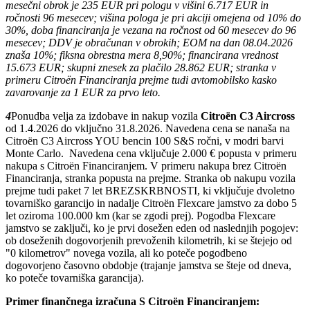
mesečni obrok je 235 EUR pri pologu v višini 6.717 EUR in
ročnosti 96 mesecev; višina pologa je pri akciji omejena od 10% do
30%, doba financiranja je vezana na ročnost od 60 mesecev do 96
mesecev; DDV je obračunan v obrokih; EOM na dan 08.04.2026
znaša 10%; fiksna obrestna mera 8,90%; financirana vrednost
15.673 EUR; skupni znesek za plačilo 28.862 EUR; stranka v
primeru Citroën Financiranja prejme tudi avtomobilsko kasko
zavarovanje za 1 EUR za prvo leto.
4
Ponudba velja za izdobave in nakup vozila
Citroën C3 Aircross
od 1.4.2026 do vključno 31.8.2026. Navedena cena se nanaša na
Citroën C3 Aircross YOU bencin 100 S&S ročni, v modri barvi
Monte Carlo. Navedena cena vključuje 2.000 € popusta v primeru
nakupa s Citroën Financiranjem. V primeru nakupa brez Citroën
Financiranja, stranka popusta na prejme. Stranka ob nakupu vozila
prejme tudi paket 7 let BREZSKRBNOSTI, ki vključuje dvoletno
tovarniško garancijo in nadalje Citroën Flexcare jamstvo za dobo 5
let oziroma 100.000 km (kar se zgodi prej). Pogodba Flexcare
jamstvo se zaključi, ko je prvi dosežen eden od naslednjih pogojev:
ob doseženih dogovorjenih prevoženih kilometrih, ki se štejejo od
"0 kilometrov" novega vozila, ali ko poteče pogodbeno
dogovorjeno časovno obdobje (trajanje jamstva se šteje od dneva,
ko poteče tovarniška garancija).
Primer finančnega izračuna S Citroën Financiranjem: