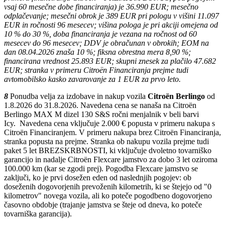
vsaj 60 mesečne dobe financiranja) je 36.990 EUR; mesečno
odplačevanje; mesečni obrok je 389 EUR pri pologu v višini 11.097
EUR in ročnosti 96 mesecev; višina pologa je pri akciji omejena od
10 % do 30 %, doba financiranja je vezana na ročnost od 60
mesecev do 96 mesecev; DDV je obračunan v obrokih; EOM na
dan 08.04.2026 znaša 10 %; fiksna obrestna mera 8,90 %;
financirana vrednost 25.893 EUR; skupni znesek za plačilo 47.682
EUR; stranka v primeru Citroën Financiranja prejme tudi
avtomobilsko kasko zavarovanje za 1 EUR za prvo leto.
8
Ponudba velja za izdobave in nakup vozila
Citroën Berlingo
od
1.8.2026 do 31.8.2026. Navedena cena se nanaša na Citroën
Berlingo MAX M dizel 130 S&S ročni menjalnik v beli barvi
Icy. Navedena cena vključuje 2.000 € popusta v primeru nakupa s
Citroën Financiranjem. V primeru nakupa brez Citroën Financiranja,
stranka popusta na prejme. Stranka ob nakupu vozila prejme tudi
paket 5 let BREZSKRBNOSTI, ki vključuje dvoletno tovarniško
garancijo in nadalje Citroën Flexcare jamstvo za dobo 3 let oziroma
100.000 km (kar se zgodi prej). Pogodba Flexcare jamstvo se
zaključi, ko je prvi dosežen eden od naslednjih pogojev: ob
doseženih dogovorjenih prevoženih kilometrih, ki se štejejo od "0
kilometrov" novega vozila, ali ko poteče pogodbeno dogovorjeno
časovno obdobje (trajanje jamstva se šteje od dneva, ko poteče
tovarniška garancija).